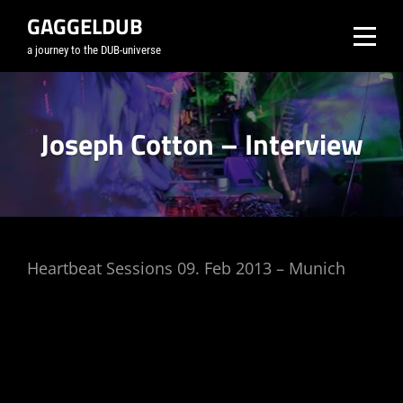
Skip
GAGGELDUB
to
a journey to the DUB-universe
content
Joseph Cotton – Interview
Beitragsnavigation
Heartbeat Sessions 09. Feb 2013 – Munich